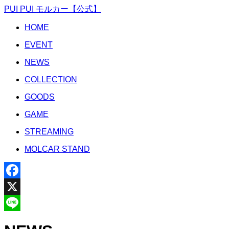
PUI PUI モルカー【公式】
HOME
EVENT
NEWS
COLLECTION
GOODS
GAME
STREAMING
MOLCAR STAND
Facebook
X
Line