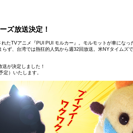
シリーズ放送決定！
れたTVアニメ『PUI PUI モルカー』。モルモットが車に
まらず、台湾では熱狂的人気から週32回放送。米NYタイムズ
放送が決定しました！
（予定）いたします。