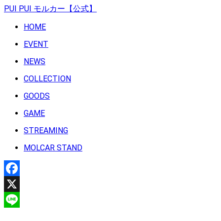
PUI PUI モルカー【公式】
HOME
EVENT
NEWS
COLLECTION
GOODS
GAME
STREAMING
MOLCAR STAND
Facebook
X
Line