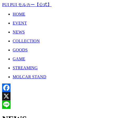
PUI PUI モルカー【公式】
HOME
EVENT
NEWS
COLLECTION
GOODS
GAME
STREAMING
MOLCAR STAND
Facebook
X
Line